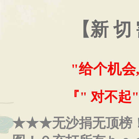
【新 切
"给个机会
『" 对不起"
★★★无沙捐无顶榜