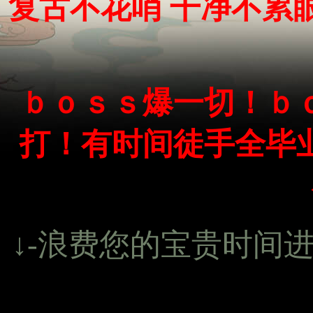
复古不花哨 干净不累
ｂｏｓｓ爆一切！ｂ
打！有时间徒手全毕
↓-浪费您的宝贵时间