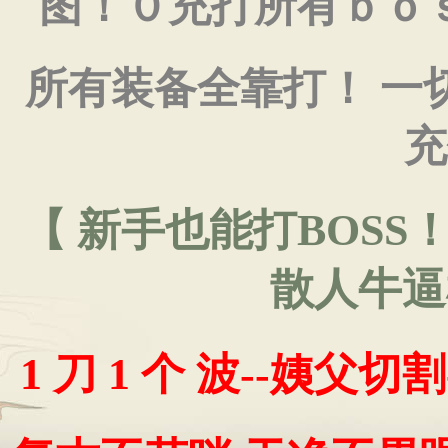
图！０充打所有ｂｏ
所有装备全靠打！ 一切
充
【 新手也能打BOSS
散人牛逼
1 刀 1 个 波--姨父